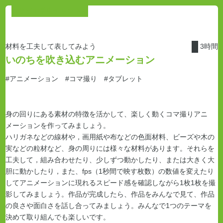
ムサビ中学生チャンネル
材料を工夫して表してみよう
3時間
いのちを吹き込むアニメーション
#アニメーション
#コマ撮り
#タブレット
身の回りにある素材の特徴を活かして、楽しく動くコマ撮りアニ
メーションを作ってみましょう。
ハリガネなどの線材や，画用紙や布などの色面材料、ビーズや木の
実などの粒材など、身の周りには様々な材料があります。それらを
工夫して，組み合わせたり、少しずつ動かしたり、または大きく大
胆に動かしたり，また、fps
（1秒間で映す枚数）
の数値を変えたり
してアニメーションに現れるスピード感を確認しながら1枚1枚を撮
影してみましょう。作品が完成したら、作品をみんなで見て、作品
の良さや面白さを話し合ってみましょう。みんなで1つのテーマを
決めて取り組んでも楽しいです。