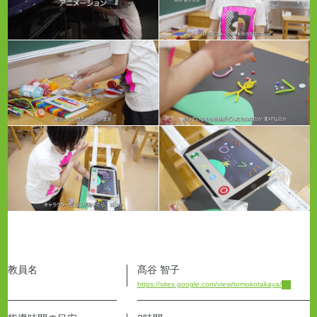
教員名
髙谷 智子
https:
/
/sites
.google
.com
/view
/tomokotakaya
/