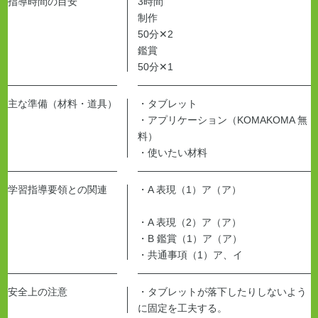
指導時間の目安
3時間
制作
50分✕2
鑑賞
50分✕1
主な準備
（材料・道具）
・タブレット
・アプリケーション
（KOMAKOMA 無
料）
・使いたい材料
学習指導要領との関連
・A 表現
（1）
ア
（ア）
・A 表現
（2）
ア
（ア）
・B 鑑賞
（1）
ア
（ア）
・共通事項
（1）
ア、イ
安全上の注意
・タブレットが落下したりしないよう
に固定を工夫する。